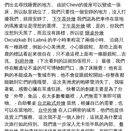
們出去尋找睡覺的地方。 由於Chevi的後座可以變成一張
床，所以臥室就位了，我們只要找一個安靜的地方，沒人打
擾我們，就很安靜了。
下午茶外燴
我們認為把車停在當地
的瑪雅遺址是理想的選擇。
下午茶外燴
嗯，是的，但我們
沒想到天黑了，而且沒有路標，所以從
辦桌外燴
Oxcutzkab 到 Labná 的半小時車程花了兩個小時。 沿路只
有一種路標，例如小心美洲虎、小心眼鏡蛇。 那些上面有
鹿的標誌看起來很自在，只不過這裡上面有一條眼鏡蛇…吉
兆。
到府外燴
（下次看到的話就拍張照片。） 最後，我們
停在離遺址不遠的可可博物館門口，換了床睡覺！ 他有足
夠的本能成為一隻城市狗，他不會從眼鏡蛇開始--你整夜都
能聽到它們的嘎嘎聲。 這次美洲虎的咆哮聲消失了。 我喘
著氣，感覺心臟在耳邊狂跳。 快餐店的創建主要是為了分
發「外帶」食品，在大多數餐廳裡，人們無需下車即可購
物。 - 自助餐桌
台北歐式外燴
當然，根據自己的需要，也
可以在當地吃。
台中外燴
在人口稠密的城市，他們也提供
送貨上門服務。 這次我不是一個人旅行，這就是為什麼這
次旅行如此特別。 我們進一步深入尤卡坦半島的內部。
餐