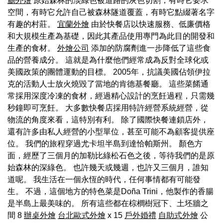
廳外燴
原始森林的淡綠色被道路的灰色切割，有時它要求
空間，有時它允許自己被森林隧道覆蓋，有時它點綴著名字
有趣的村莊。
宜蘭外燴
由於快餐店以快速服務、低廉價格
和大規模生產為基礎，因此其產品使用專門為此目的開發和
生產的食材。
外燴公司
添加的防腐劑進一步降低了這些食
品的營養成分。 這就是為什麼他們經常成為反對全球化或
美國政策的團體運動的目標。 2005年，抗議美國佔領伊拉
克的活動人士放火燒毀了當地的肯德基餐廳。 這些菜餚通
常採用深度冷凍的食材，經過精心設計的烹飪過程，只需幾
秒鐘即可烹飪。 大多數快餐店採用特許經營系統經營，從
物流的角度來看，這特別有利。 除了國際快餐連鎖店外，
還有許多由私人經營的小型單位，甚至可能不為顧客提供座
位。 我們的旅程穿過尤卡坦半島到達恰帕斯州。 顏色方
面，經歷了三個月的加勒比綠松石色之後，等待我們的是原
始森林的深綠色。 也許幾天或幾週，也許又三個月，誰知
道呢。 我生活在一個永恆的時代，任何事情都有可能發
生。 不過，這個地方的特色菜是Doña Trini，他製作的香腸
是半島上最美味的。 所有這些都在棕櫚樹冠下、土坯牆之
間 8
辦桌外燴
台北歐式外燴
x 15
戶外婚禮
自助式外燴
公