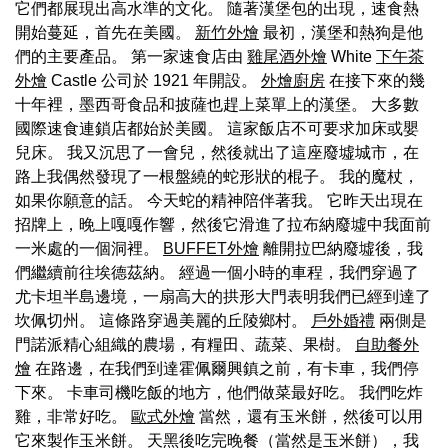
它們都展現出高水準的文化。 隨著漢堡包的出現，速食熱
開始蔓延，首先在美國。
新竹外燴
最初，漢堡和熱狗是他
們的主要產品。 第一家速食店由
雞尾酒外燴
White
下午茶
外燴
Castle 公司於 1921 年開設。
外燴廚房
在接下來的幾
十年裡，墨西哥食品和披薩也趕上菜單上的漢堡。 大多數
國際速食連鎖店都始於美國。 這家飯店不可要求加床或嬰
兒床。 我又沉思了一會兒，然後就出了這座廢墟城市，在
路上我偶然發現了一根盤繞的蛇形狀的棍子。 我的魔杖，
如果你願意的話。 今天蛇的精神陪伴著我。 它昨天出現在
招牌上，晚上嘎嘎作響，然後它滑進了拉布納廢墟中我面前
一米處的一個洞裡。
BUFFET外燴
離開拉巴納廢墟後，我
們繼續前往埃德茲納。 經過一個小時的車程，我們穿過了
尤卡坦半島邊境，一扇高大的拱形大門表明我們已經到達了
坎佩切州。 這條路穿過美麗的丘陵鄉村。
戶外婚禮
兩側是
門諾派精心組織的農場，有糧田、蔬菜、果樹。
自助餐外
燴
在路邊，在我們到達霍佩爾興鎮之前，有卡車，我們停
下來。 卡車司機吃飯的地方，他們做菜最好吃。 我們吃炸
雞，非常好吃。
歐式外燴
當然，還有玉米餅，然後可以用
它來製作玉米餅。 天黑後吃完晚餐（當然是玉米餅），我