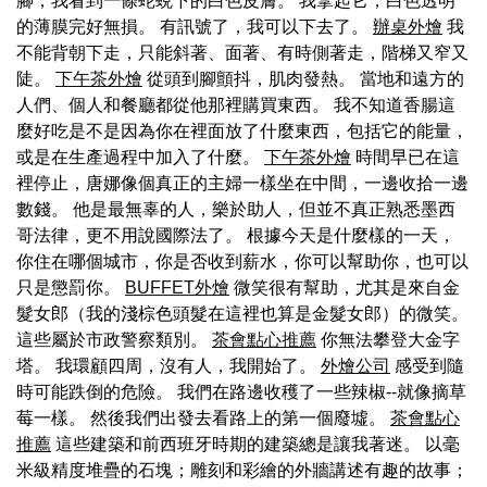
腳，我看到一條蛇蛻下的白色皮膚。 我拿起它，白色透明
的薄膜完好無損。 有訊號了，我可以下去了。
辦桌外燴
我
不能背朝下走，只能斜著、面著、有時側著走，階梯又窄又
陡。
下午茶外燴
從頭到腳顫抖，肌肉發熱。 當地和遠方的
人們、個人和餐廳都從他那裡購買東西。 我不知道香腸這
麼好吃是不是因為你在裡面放了什麼東西，包括它的能量，
或是在生產過程中加入了什麼。
下午茶外燴
時間早已在這
裡停止，唐娜像個真正的主婦一樣坐在中間，一邊收拾一邊
數錢。 他是最無辜的人，樂於助人，但並不真正熟悉墨西
哥法律，更不用說國際法了。 根據今天是什麼樣的一天，
你住在哪個城市，你是否收到薪水，你可以幫助你，也可以
只是懲罰你。
BUFFET外燴
微笑很有幫助，尤其是來自金
髮女郎（我的淺棕色頭髮在這裡也算是金髮女郎）的微笑。
這些屬於市政警察類別。
茶會點心推薦
你無法攀登大金字
塔。 我環顧四周，沒有人，我開始了。
外燴公司
感受到隨
時可能跌倒的危險。 我們在路邊收穫了一些辣椒--就像摘草
莓一樣。 然後我們出發去看路上的第一個廢墟。
茶會點心
推薦
這些建築和前西班牙時期的建築總是讓我著迷。 以毫
米級精度堆疊的石塊；雕刻和彩繪的外牆講述有趣的故事；