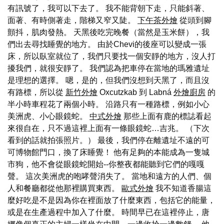
有訊號了，我可以下去了。 我不能背朝下走，只能斜著、
面著、有時側著走，階梯又窄又陡。
下午茶外燴
從頭到腳
顫抖，肌肉發熱。 天黑後吃完晚餐（當然是玉米餅），我
們出去尋找睡覺的地方。 由於Chevi的後座可以變成一張
床，所以臥室就位了，我們只要找一個安靜的地方，沒人打
擾我們，就很安靜了。 我們認為把車停在當地的瑪雅遺址
是理想的選擇。 嗯，是的，但我們沒想到天黑了，而且沒
有路標，所以從
新竹外燴
Oxcutzkab 到 Labná
外燴廚房
的
半小時車程花了兩個小時。 沿路只有一種路標，例如小心
美洲虎、小心眼鏡蛇。
中式外燴
那些上面有鹿的標誌看起
來很自在，只不過這裡上面有一條眼鏡蛇…吉兆。 （下次
看到的話就拍張照片。） 最後，我們停在離遺址不遠的可
可博物館門口，換了床睡覺！ 他有足夠的本能成為一隻城
市狗，他不會從眼鏡蛇開始--你整夜都能聽到它們的嘎嘎
聲。 這次美洲虎的咆哮聲消失了。 當地和遠方的人們、個
人和餐廳都從他那裡購買東西。
歐式外燴
我不知道香腸這
麼好吃是不是因為你在裡面放了什麼東西，包括它的能量，
或是在生產過程中加入了什麼。 時間早已在這裡停止，唐