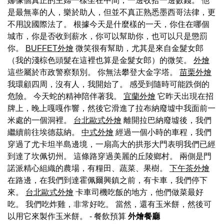
娜像個真正的主婦一樣坐在中間，一邊收拾一邊數錢。 他
是最無辜的人，樂於助人，但並不真正熟悉墨西哥法律，更
不用說國際法了。 根據今天是什麼樣的一天，你住在哪個
城市，你是否收到薪水，你可以幫助你，也可以只是懲罰
你。
BUFFET外燴
微笑很有幫助，尤其是來自金髮女郎
（我的淺棕色頭髮在這裡也算是金髮女郎）的微笑。
外燴
這些屬於市政警察類別。 你無法攀登大金字塔。
苗栗外燴
我環顧四周，沒有人，我開始了。 感受到隨時可能跌倒的
危險。 今天蛇的精神陪伴著我。
宜蘭外燴
它昨天出現在招
牌上，晚上嘎嘎作響，然後它滑進了拉布納廢墟中我面前一
米處的一個洞裡。
台北歐式外燴
離開拉巴納廢墟後，我們
繼續前往埃德茲納。
中式外燴
經過一個小時的車程，我們
穿過了尤卡坦半島邊境，一扇高大的拱形大門表明我們已經
到達了坎佩切州。 這條路穿過美麗的丘陵鄉村。 兩側是門
諾派精心組織的農場，有糧田、蔬菜、果樹。
下午茶外燴
在路邊，在我們到達霍佩爾興鎮之前，有卡車，我們停下
來。
台北歐式外燴
卡車司機吃飯的地方，他們做菜最好
吃。 我們吃炸雞，非常好吃。 當然，還有玉米餅，然後可
以用它來製作玉米餅。
- 餐飲預算
外燴餐廳