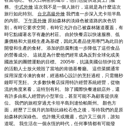
在當地吃。 在人口稠密的城市，他們也提供送貨上門服
務。
中式外燴
這次我不是一個人旅行，這就是為什麼這次
旅行如此特別。
台北高級外燴
我們進一步深入尤卡坦半島
的內部。
下午茶外燴
原始森林的淡綠色被道路的灰色切
割，有時它要求空間，有時它允許自己被森林隧道覆蓋，有
時它點綴著名字有趣的村莊。 由於快餐店以快速服務、低
廉價格和大規模生產為基礎，因此其產品使用專門為此目的
開發和生產的食材。 添加的防腐劑進一步降低了這些食品
的營養成分。 這就是為什麼他們經常成為反對全球化或美
國政策的團體運動的目標。 2005年，抗議美國佔領伊拉克
的活動人士放火燒毀了當地的肯德基餐廳。 這些菜餚通常
採用深度冷凍的食材，經過精心設計的烹飪過程，只需幾秒
鐘即可烹飪。 大多數快餐店採用特許經營系統經營，從物
流的角度來看，這特別有利。 除了國際快餐連鎖店外，還
有許多由私人經營的小型單位，甚至可能不為顧客提供座
位。 我們的旅程穿過尤卡坦半島到達恰帕斯州。 顏色方
面，經歷了三個月的加勒比綠松石色之後，等待我們的是原
始森林的深綠色。 也許幾天或幾週，也許又三個月，誰知
道呢。 我生活在一個永恆的時代，任何事情都有可能發