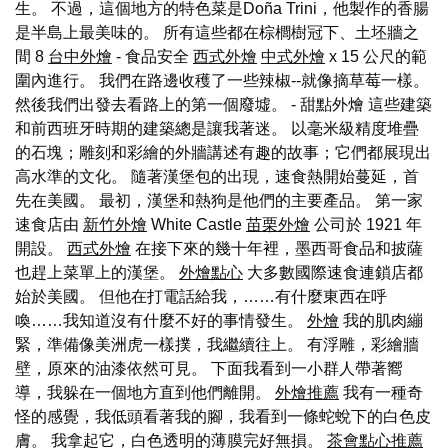
生。 不過，這個地方的特色菜是Doña Trini，他製作的香腸
是半島上最美味的。 所有這些都在棕櫚樹冠下、土坯牆之
間 8
台中外燴
- 食品安全
西式外燴
中式外燴
x 15 公尺的範
圍內進行。 我們在路邊收穫了一些辣椒--就像摘草莓一樣。
然後我們出發去看路上的第一個廢墟。 - 甜點外燴 這些建築
和前西班牙時期的建築總是讓我著迷。 以毫米級精度堆疊
的石塊；雕刻和彩繪的外牆講述有趣的故事；它們都展現出
高水準的文化。 隨著漢堡包的出現，速食熱開始蔓延，首
先在美國。 最初，漢堡和熱狗是他們的主要產品。 第一家
速食店由
新竹外燴
White Castle
苗栗外燴
公司於 1921 年
開設。
西式外燴
在接下來的幾十年裡，墨西哥食品和披薩
也趕上菜單上的漢堡。
外燴點心
大多數國際速食連鎖店都
始於美國。 但他在打電話給我，……有什麼東西在呼
喚……我知道沒有什麼不好的事情發生。
外燴
我的肌肉繃
緊，準備像美洲虎一樣撲，我繼續往上。 有浮雕，彩繪牆
壁，原來的油漆依然可見。 下面我看到一小群人帶著嚮
導，我躲在一個地方直到他們離開。
外燴推薦
我有一種奇
怪的感覺，我低頭看著我的腳，我看到一條蛇蛻下的白色皮
膚。 我拿起它，白色透明的薄膜完好無損。
茶會點心推薦